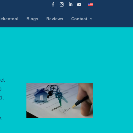
ekentool
Blogs
Reviews
Contact
het
p
d,
s