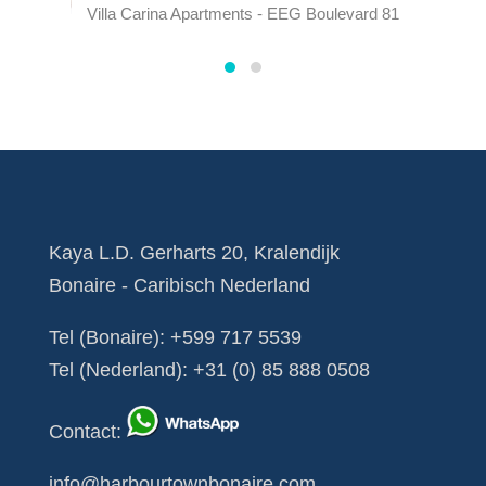
nce
Villa Carina Apartments - EEG Boulevard 81
Ka
Kaya L.D. Gerharts 20, Kralendijk
Bonaire - Caribisch Nederland
Tel (Bonaire):
+599 717 5539
Tel (Nederland):
+31 (0) 85 888 0508
Contact
:
info@harbourtownbonaire.com