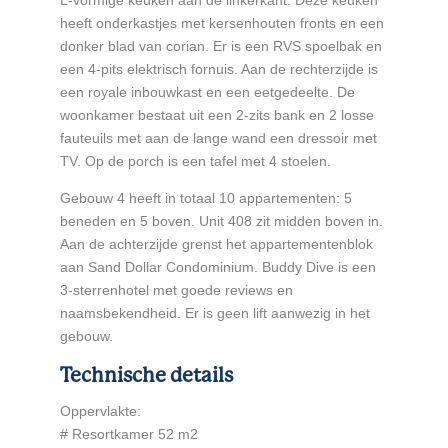
L-vormige keuken aan de linkerkant. Deze keuken
heeft onderkastjes met kersenhouten fronts en een
donker blad van corian. Er is een RVS spoelbak en
een 4-pits elektrisch fornuis. Aan de rechterzijde is
een royale inbouwkast en een eetgedeelte. De
woonkamer bestaat uit een 2-zits bank en 2 losse
fauteuils met aan de lange wand een dressoir met
TV. Op de porch is een tafel met 4 stoelen.
Gebouw 4 heeft in totaal 10 appartementen: 5
beneden en 5 boven. Unit 408 zit midden boven in.
Aan de achterzijde grenst het appartementenblok
aan Sand Dollar Condominium. Buddy Dive is een
3-sterrenhotel met goede reviews en
naamsbekendheid. Er is geen lift aanwezig in het
gebouw.
Technische details
Oppervlakte:
# Resortkamer 52 m2