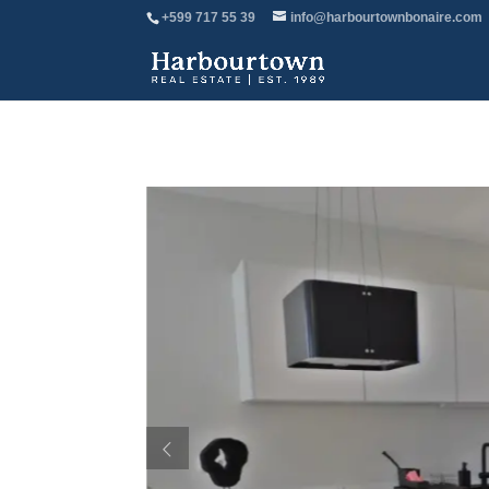
+599 717 55 39
info@harbourtownbonaire.com