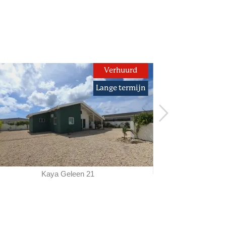
Verhuurd
Lange termijn
Kaya Geleen 21
Ka