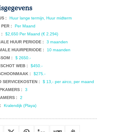
isgegevens
US :
Huur lange termijn, Huur midterm
 PER :
Per Maand
 :
$2,650 Per Maand (€ 2.294)
MALE HUUR PERIODE :
3 maanden
MALE HUURPERIODE :
10 maanden
SOM :
$ 2650.-
SCHOT WEB :
$450.-
SCHOONMAAK :
$275.-
O SERVICEKOSTEN :
$ 13,- per airco, per maand
PKAMERS :
3
AMERS :
2
 :
Kralendijk (Playa)