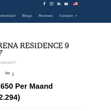
ekentool
Blogs
Reviews
Contact
RENA RESIDENCE 9
7
 Sirena 17
2
,650 Per Maand
 2.294)