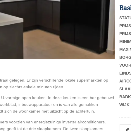
Bas
STAT
PRIJS
PRIJS
MINI
MAXI
BORG
VOOR
EIND
raal gelegen. Er zijn verschillende lokale supermarkten op
AIRC
jn op slechts enkele minuten rijden.
SLAA
BADK
e U-vormige open keuken. In deze keuken is een bar gebouwd
werkblad, inbouwapparatuur en is van alle gemakken
WIJK
dt zich de woonkamer met uitzicht op de achtertuin.
ers voorzien van energiezuinige inverter airconditioners.
ang geeft tot de drie slaapkamers. De twee slaapkamers