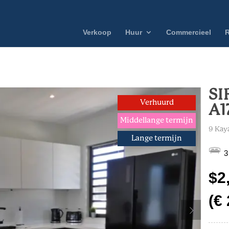
Verkoop
Huur
Commercieel
R
SI
Verhuurd
A1
Middellange termijn
9 Kaya
Lange termijn
3
$2
(€