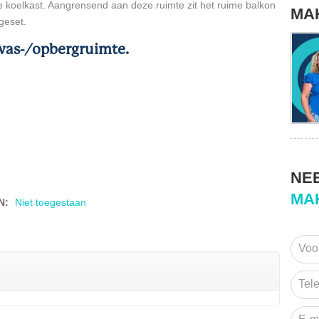
 koelkast. Aangrensend aan deze ruimte zit het ruime balkon
MA
ngeset.
 was-/opbergruimte.
NE
MA
N
:
Niet toegestaan