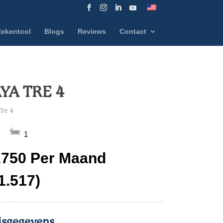
ekentool
Blogs
Reviews
Contact
YA TRE 4
Tre 4
1
,750 Per Maand
 1.517)
isgegevens