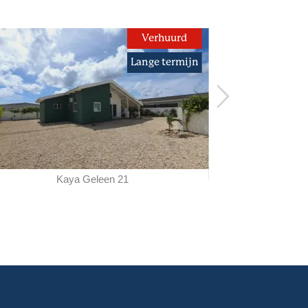
Verhuurd
Lange termijn
Kaya Geleen 21
Ka