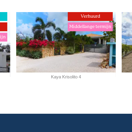
g
Verhuurd
Middellange termijn
ijn
Kaya Krisolito 4