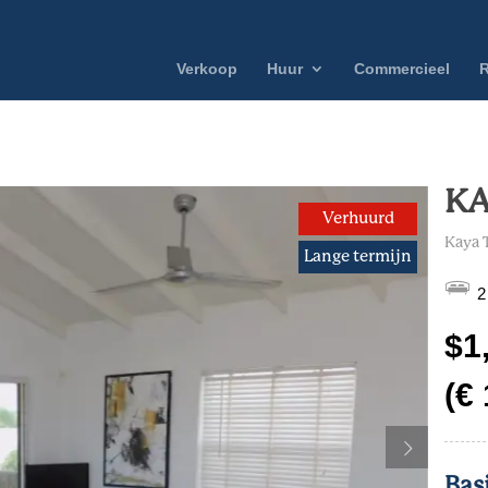
Verkoop
Huur
Commercieel
R
KA
Verhuurd
Kaya 
Lange termijn
2
$1
(€
Bas