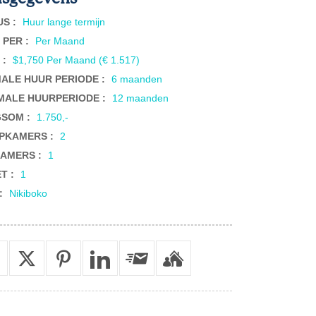
US :
Huur lange termijn
 PER :
Per Maand
 :
$1,750 Per Maand (€ 1.517)
MALE HUUR PERIODE :
6 maanden
MALE HUURPERIODE :
12 maanden
SOM :
1.750,-
PKAMERS :
2
AMERS :
1
ET :
1
 :
Nikiboko