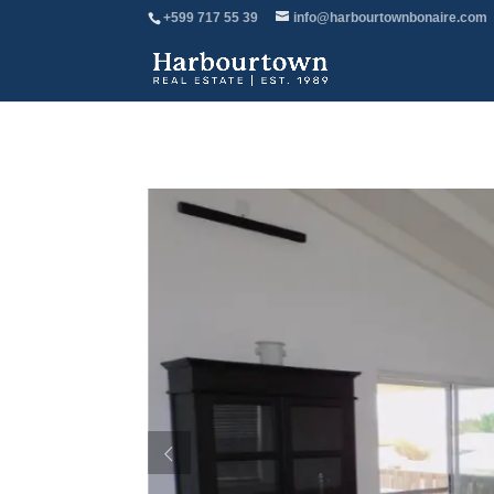
+599 717 55 39
info@harbourtownbonaire.com