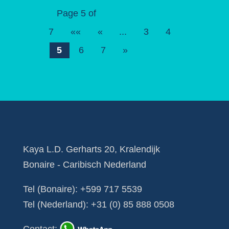
Page 5 of
7
««
«
...
3
4
5
6
7
»
Kaya L.D. Gerharts 20, Kralendijk
Bonaire - Caribisch Nederland
Tel (Bonaire):
+599 717 5539
Tel (Nederland):
+31 (0) 85 888 0508
Contact
: