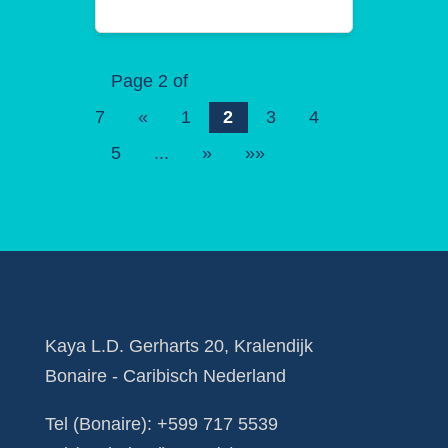
Page 2 of
7
«
1
2
3
4
5
...
»
»»
Kaya L.D. Gerharts 20, Kralendijk
Bonaire - Caribisch Nederland
Tel (Bonaire):
+599 717 5539